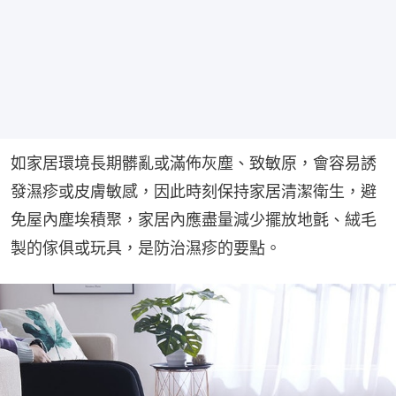
如家居環境長期髒亂或滿佈灰塵、致敏原，會容易誘
發濕疹或皮膚敏感，因此時刻保持家居清潔衛生，避
免屋內塵埃積聚，家居內應盡量減少擺放地氈、絨毛
製的傢俱或玩具，是防治濕疹的要點。