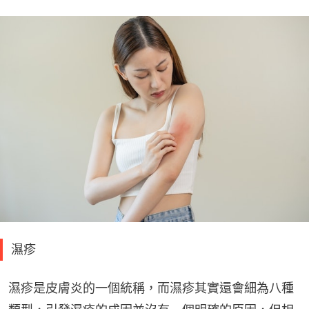
濕疹
濕疹是皮膚炎的一個統稱，而濕疹其實還會細為八種