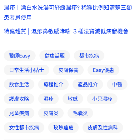
濕疹｜漂白水洗澡可紓緩濕疹? 稀釋比例知清楚三類
患者忌使用
特稟體質 | 濕疹鼻敏感哮喘 ３樣法寶減低病發機會
醫師Easy
健康話題
都市疾病
日常生活小貼士
皮膚保養
Easy優惠
飲食生活
療程推介
產品推介
中醫
護膚攻略
濕疹
敏感
小兒濕疹
兒童疾病
皮膚炎
毛囊炎
女性都市疾病
玫瑰痤瘡
皮膚及性病科