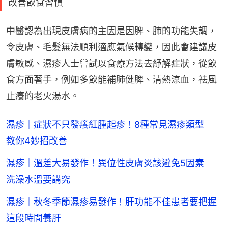
改善飲食習慣
中醫認為出現皮膚病的主因是因脾、肺的功能失調，
令皮膚、毛髮無法順利適應氣候轉變，因此會建議皮
膚敏感、濕疹人士嘗試以食療方法去紓解症狀，從飲
食方面著手，例如多飲能補肺健脾、清熱涼血，祛風
止癢的老火湯水。
濕疹｜症狀不只發癢紅腫起疹！8種常見濕疹類型
教你4妙招改善
濕疹｜溫差大易發作！異位性皮膚炎該避免5因素
洗澡水溫要講究
濕疹｜秋冬季節濕疹易發作！肝功能不佳患者要把握
這段時間養肝