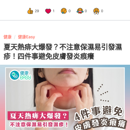
29
1
0
0
0
健康
健康Easy
夏天熱痱大爆發？不注意保濕易引發濕
疹！四件事避免皮膚發炎痕癢