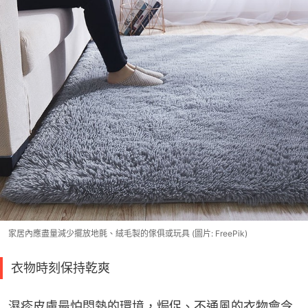
家居內應盡量減少擺放地氈、絨毛製的傢俱或玩具 (圖片: FreePik)
衣物時刻保持乾爽
濕疹皮膚最怕悶熱的環境，焗促、不通風的衣物會令