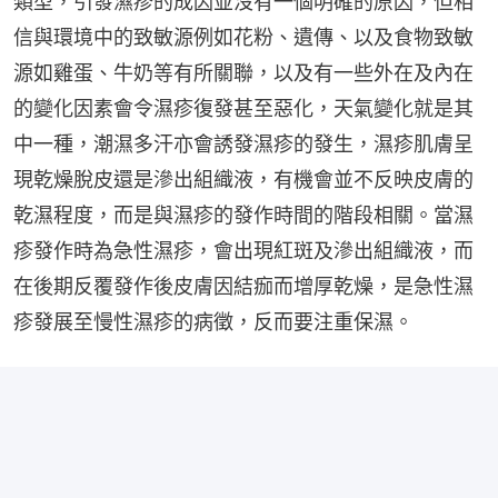
類型，引發濕疹的成因並沒有一個明確的原因，但相
信與環境中的致敏源例如花粉、遺傳、以及食物致敏
源如雞蛋、牛奶等有所關聯，以及有一些外在及內在
的變化因素會令濕疹復發甚至惡化，天氣變化就是其
中一種，潮濕多汗亦會誘發濕疹的發生，濕疹肌膚呈
現乾燥脫皮還是滲出組織液，有機會並不反映皮膚的
乾濕程度，而是與濕疹的發作時間的階段相關。當濕
疹發作時為急性濕疹，會出現紅斑及滲出組織液，而
在後期反覆發作後皮膚因結痂而增厚乾燥，是急性濕
疹發展至慢性濕疹的病徵，反而要注重保濕。