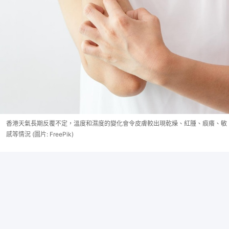
香港天氣長期反覆不定，溫度和濕度的變化會令皮膚較出現乾燥、紅腫、痕癢、敏
感等情況 (圖片: FreePik)