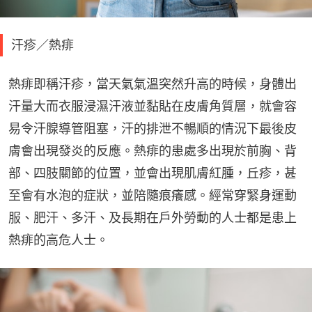
汗疹／熱痱
熱痱即稱汗疹，當天氣氣溫突然升高的時候，身體出
汗量大而衣服浸濕汗液並黏貼在皮膚角質層，就會容
易令汗腺導管阻塞，汗的排泄不暢順的情況下最後皮
膚會出現發炎的反應。熱痱的患處多出現於前胸、背
部、四肢關節的位置，並會出現肌膚紅腫，丘疹，甚
至會有水泡的症狀，並陪隨痕癢感。經常穿緊身運動
服、肥汗、多汗、及長期在戶外勞動的人士都是患上
熱痱的高危人士。