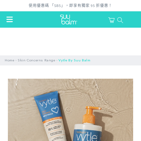
跳至內
使用優惠碼 「SB5」，即享有獨家 95 折優惠！
容
購
物
登
車
入
›
›
Home
Skin Concerns Range
Vytle By Suu Balm