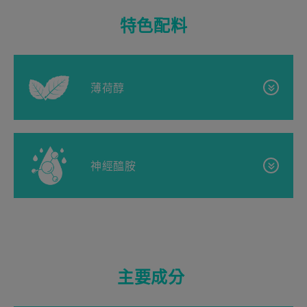
特色配料
薄荷醇
什麼是薄荷醇？
神經醯胺
薄荷醇是一種天然存在的有機化合物，常見於薄荷。
塗抹在肌膚上，薄荷醇能夠帶來清涼感，讓您在新加
坡的天氣裡保持涼爽舒適！
神經酰胺是什麼？
薄荷醇的好處及其用途
神經醯胺是存在於我們皮膚最外層（角質層）的天然
主要成分
脂質（脂肪），約佔皮膚脂質含量的50%。你可以把
皮膚想像成一堵磚牆－神經醯胺就像水泥一樣，把皮