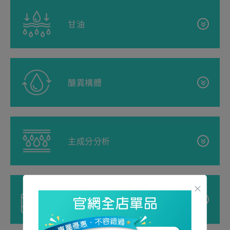
膚細胞黏合在一起。
甘油
這能形成一道保護屏障，鎖住水分，同時阻擋有害刺
激物。當神經酰胺含量下降時，刺激物容易滲入皮
膚，引起發紅和搔癢。在濕疹和皮膚乾燥等疾病中，
甘油是什麼？
神經醯胺含量降低的情況很常見。
醣異構體
甘油，又稱丙三醇，是一種無色無味的化合物，具有
保濕作用，能夠從空氣中吸收水分並將其鎖在皮膚
中。
什麼是醣類異構體？
主成分分析
甘油的益處及其用途
醣類異構體是一種源自植物糖的天然碳水化合物複合
薄荷醇滲透作用於皮膚中，對冷刺激敏感
清涼止癢
：
物。它是透過重新排列葡萄糖和果糖而製成的，最終
的特定神經接收器（TPRM8接收器）發揮作用。您可
保濕英雄：
甘油是保養品中的明星成分，因為它具有
×
形成一種與皮膚成分相同的碳水化合物複合物，與人
什麼是PCA？
以將這些接收器想像成微小的感測器。當薄荷醇塗抹
植物甾醇/辛基十二烷基月桂酰谷
卓越的吸水和鎖水能力，能夠保持肌膚柔軟水潤。作
體皮膚表層中的天然保濕因子（NMF）非常相似。
氨酸酯
在皮膚上時，這些感測器會將清涼感放置到大腦，中
為目前最有效的保濕劑之一，甘油能夠增強肌膚表層
PCA，即吡咯烷酮羧酸，是一種胺基酸衍生物，具有
斷其傳遞到大腦的搔癢訊號。這樣就可以止癢，讓您
的水分，同時提升肌膚彈性。
這使其成為一種有效的保濕劑和潤膚劑。