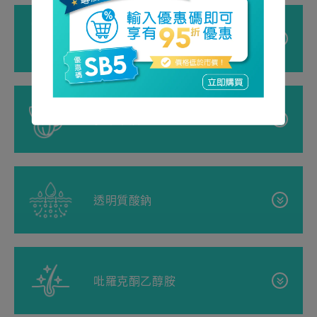
強大的保濕功效。這意味著它可以幫助皮膚吸收和鎖
不再癢。
住水分，從而實現持久保濕。
什麼是植物固醇/辛基十二烷基月桂胺酸酯？
撫平粗糙部位：
甘油也有助於舒緩粗糙部位，加速輕
醣類異構體的益處及其用途
月桂酰甲基羥乙基磺酸鈉
微傷口的癒合，從而使整體皮膚質地更加光滑。
它也是絲聚蛋白的分解產物，絲聚蛋白是一種對皮膚
植物甾醇/辛基十二烷基月桂酰谷氨酸酯是一種氨基酸
長達72小時的深層保濕：
如果您是乾性肌膚，醣類異
屏障功能至關重要的蛋白質。
衍生物，具有潤膚和皮膚調理作用。它源自於谷氨
含甘油的產品：
構體或許能改變您的肌膚狀況，因為它能提供長達72
酸，旨在模擬皮膚中天然存在的脂質。
什麼是月桂醯甲基羥乙基磺酸鈉？
小時的持久保濕！它透過恢復皮膚的天然保濕因子，
Suu Balm® 快速止癢保濕霜 75毫升
PCA 的優勢及其用途
乳木果油
強化皮膚屏障，從而幫助減少經表皮水分流失
Suu Balm® 快速止癢保濕霜 350毫升
植物固醇/辛基十二烷基月桂酰谷氨酸酯的益處
月桂酰甲基羥乙基磺酸鈉（SLMI）是一種溫和、可生
（TEWL）。
Suu Balm® 速效保濕噴霧 50毫升
高保濕性：
PCA是皮膚天然保濕因子（NMF）的關鍵
及其用途
物降解且不含硫酸鹽的界面活性劑（清潔劑）。
Suu Balm® 清涼止癢臉部保濕霜 50毫升
成分，約佔NMF的12%。這意味著它在保持皮膚水潤
舒緩泛紅：
它具有舒緩功效，可以鎮靜泛紅和不適
什麼是乳木果油？
Suu Balm® 兒童雙效快速止癢修補神經醯胺保
健康方面發揮著重要作用。
強化肌膚屏障：
植物固醇/辛基十二烷基月桂酰谷氨酸
透明質酸鈉
月桂酰甲基羥乙基磺酸鈉的益處及其用途
感，非常適合敏感肌膚。
濕霜 75毫升
酯能形成一道屏障，防止水分流失，進而幫助肌膚保
乳木果油是從非洲乳木果樹（Vitellaria paradoxa，
Suu Balm® 兒童雙效快速止癢修補神經醯胺保
它可以吸收自身重量 250 倍的水分，這對於保持肌膚
持水潤，尤其適合乾性肌膚。此外，它還能填補皮膚
安全溫和的清潔：
月桂酰甲基羥乙基磺酸鈉是一種極
含糖異構體的產品：
以前稱為 Butyrospermum Parkii）的果仁中提取的天
濕霜 200毫升
柔軟水潤非常有益。
神經醯胺的益處及其用途
細胞（脂質雙層）之間的空隙，強化肌膚結構，防止
其溫和的界面活性劑，能夠有效清潔皮膚，而不會完
然油脂。它以富含脂肪酸、維生素A和E以及抗氧化劑
增加
對於許多患有濕疹等皮膚疾病的人來
保濕頻率：
過敏原和細菌等刺激物深入肌膚。
什麼是透明質酸鈉？
Suu Balm® 快速止癢保濕霜 75毫升
參考：
全剝奪其天然油脂。
吡羅克酮乙醇胺
而聞名。
說，乾燥和搔癢是持續不斷的困擾。為了緩解這些症
增強皮膚屏障，舒緩刺激：
PCA還能增強皮膚屏障，
Suu Balm® 快速止癢保濕霜 350毫升
含植物甾醇/辛基十二烷基月桂酰谷氨酸酯的產
a. Becker, LC, Bergfeld, WF, Belsito, DV, Hill, RA, Klaassen, CD, Liebler,
狀，皮膚科醫師建議每天保濕5-6次。然而，並不是每
透明質酸鈉是透明質酸（HA）的鈉鹽形式，透明質酸
抵禦環境壓力，幫助保護皮膚免受傷害。此外，它還
品：
Suu Balm® 速效保濕噴霧 50毫升
DC, Marks, JG, Shank, RC, Slaga, TJ, Snyder, PW, Gill, LJ, & Heldreth,
與刺激性較強的界面活性劑（如十二烷基硫酸鈉