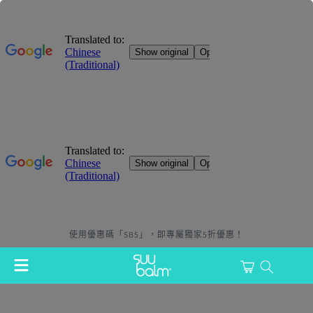
跳至內
使用優惠碼「SB5」，即專屬獨家5折優惠！
容
購
物
登
車
入