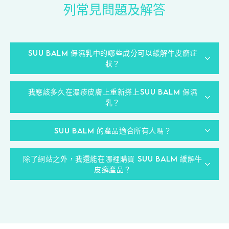
列常見問題及解答
Suu Balm 保濕乳中的哪些成分可以緩解牛皮癬症
狀？
我應該多久在濕疹皮膚上重新搽上Suu Balm 保濕
Suu Balm 保濕乳含有溫和而有效的優質成分，例如：
乳？
天然薄荷醇：5分鐘迅速止癢
Suu Balm 的產品適合所有人嗎？
與皮膚相同的神經酰胺：幫助修護皮膚屏障
您可以全天根據需要頻繁塗抹 Suu Balm 保濕乳。 如
玉米萃取鎖水磁石: 復天然保濕因子
果您的皮膚乾燥、發癢、敏感或容易出現濕疹，特別
除了網站之外，我還能在哪裡購買 Suu Balm 緩解牛
是的，Suu Balm 產品適合所有人使用，無論您是否患
建議使用這些產品。 Suu Balm 的產品系列含有旨在
皮癬產品？
有牛皮癬、乾燥、瘙癢、濕疹、敏感或正常皮膚類
舒緩肌膚的有效成分。
型。 不含對羥基苯甲酸酯和人造香料，使該產品適合
除了可以在我們官網購買產品，也可以在
所有皮膚類型。 對於新生兒和嬰幼兒，請使用 Suu
例如，Suu Balm快速止癢保濕霜含有5種與皮膚相同
HKTVmall、01Mall 或屈臣氏購買。但請留意未必每
Balm Kids Range，因為它比較溫和的配方，適合嬰兒
的神經酰胺，有助修復皮膚屏障。 這些高質成分是由
間Watsons 的貨都齊全，所以建議你上我們官網、