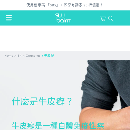
跳至內
使用優惠碼 「SB5」，即享有獨家 95 折優惠！
容
購
物
登
車
入
>
Home
Skin Concerns
›
牛皮癬
什麼是牛皮癬？
牛皮癬是一種自體免疫性疾