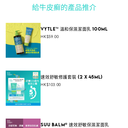
和兒童。
我們新加坡國家皮膚中心的皮膚科醫生專家精心挑選
給牛皮癬的產品推介
HKTVmall或 01Mall 購買。
的。 Suu Balm 產品也適合日常使用，範圍從頭皮、
Add To Cart
注意：
如果您對我們產品中使用的某些成分有任何疑
面部到身體護理。
慮或已知過敏，請在使用前諮詢合格的專業醫療人
Vytle™ 溫和保濕潔面乳 100ml
員。
HK$59.00
VIEW MORE
速效舒敏修護套裝 (2 x 45ml)
HK$103.00
VIEW MORE
Suu Balm® 速效舒敏保濕潔面乳