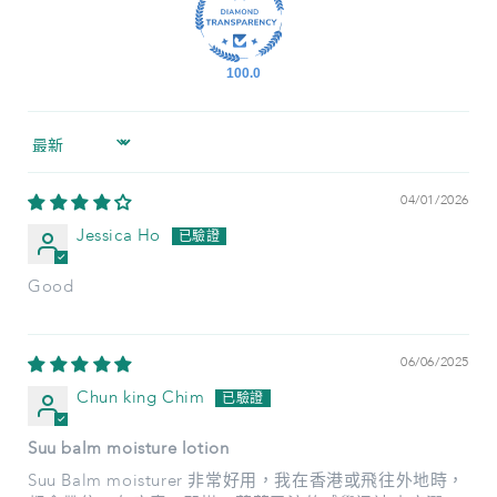
100.0
Sort by
04/01/2026
Jessica Ho
Good
06/06/2025
Chun king Chim
Suu balm moisture lotion
Suu Balm moisturer 非常好用，我在香港或飛往外地時，