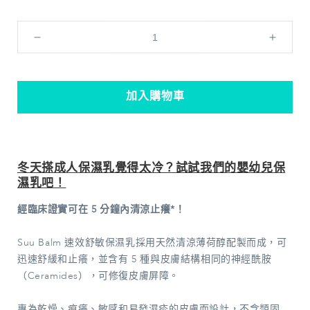
Suu
Suu
Balm®
Balm
速
速
效
效
加入購物車
舒
舒
敏
敏
保
保
濕
濕
冬天搽成人保濕乳覺得太冷？試試我們的嬰幼兒保
濕乳吧！
乳
乳
350ml
350ml
經臨床證實可在 5 分鐘內清涼止癢*！
數
數
量
量
Suu Balm 速效舒敏保濕乳採用天然清涼薄荷醇配製而成，可
減
增
迅速舒緩和止癢，並含有 5 種與皮膚結構相同的神經酰胺
少
加
（Ceramides），可修復皮膚屏障。
專為乾燥、痕癢、敏感和易發濕疹的皮膚而設計，不含類固