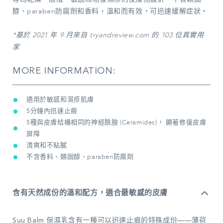
醇、paraben防腐劑和香料，溫和而有效，可
迅
速緩解症狀。
*基於 2021 年 9 月來自 tryandreview.com 的 103 位真實用
家
MORE INFORMATION:
適用於敏感和濕疹肌膚
5分鐘內迅速止痕
5種與皮膚結構相同的神經酰胺 (Ceramides)， 顯著修復皮膚
屏障
清爽和不粘膩
不含香料、類固醇、paraben防腐劑
含有天然成份的溫和配方，適合最敏感的皮膚
Suu Balm 保濕乳含有一種可以迅速止痕的特殊成份——薄荷