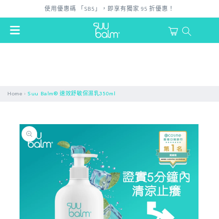
跳至內
使用優惠碼 「SB5」，即享有獨家 95 折優惠！
容
購
物
登
車
入
›
Home
Suu Balm® 速效舒敏保濕乳350ml
略過產
品資訊