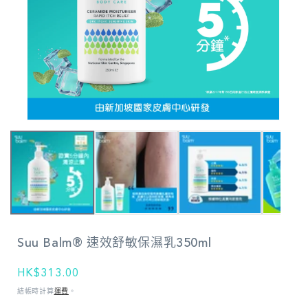
在
強
制
回
應
中
開
啟
多
Suu Balm® 速效舒敏保濕乳350ml
媒
體
檔
定
HK$313.00
案
價
結帳時計算
運費
。
1