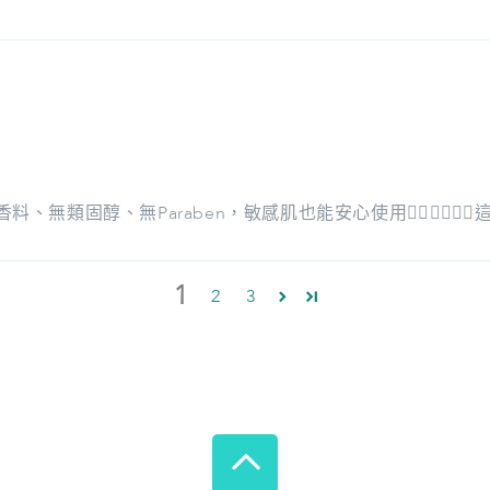
香料、無類固醇、無Paraben，敏感肌也能安心使用👍🏻👍🏻👍
1
2
3