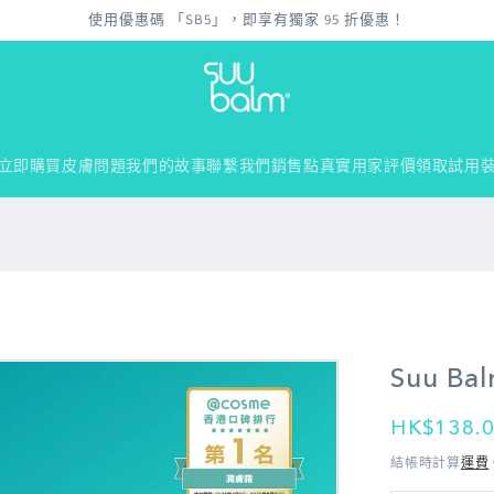
使用優惠碼 「SB5」，即享有獨家 95 折優惠！
立即購買
皮膚問題
我們的故事
聯繫我們
銷售點
真實用家評價
領取試用
Suu B
定
HK$138.
價
結帳時計算
運費