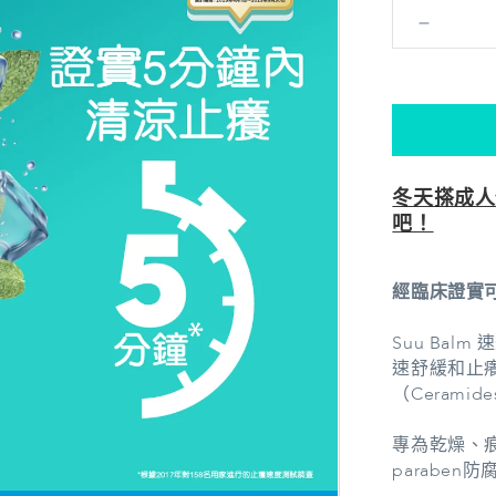
Suu
Balm®
速
效
舒
敏
冬天搽成人
保
吧！
濕
乳
75ml
經臨床證實可
數
量
Suu Ba
減
速舒緩和止癢
（Cerami
少
專為乾燥、
parabe