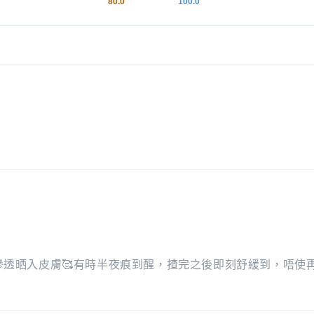
80.0
100.0
透晒入皮膚🥰有時半夜痕到醒，揸完之後即刻舒緩到，唔使再