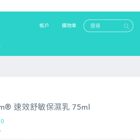
購
登
物
帳戶
購物車
入
車
裝
alm® 速效舒敏保濕乳 75ml
00
。