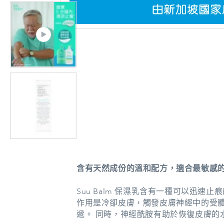
在
強
制
回
應
中
開
啟
多
媒
體
檔
案
1
含有天然成份的溫和配方，適合最敏感
Suu Balm 保濕乳含有一種可以迅速
作用是冷卻皮膚，觸發皮膚神經中的受
遞。 同時，神經酰胺有助於恢復皮膚的