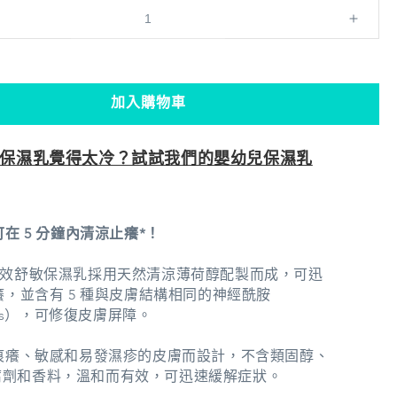
Suu
Balm
速
效
加入購物車
舒
敏
保濕乳覺得太冷？試試我們的嬰幼兒保濕乳
保
濕
乳
75ml
在 5 分鐘內清涼止癢*！
數
量
lm 速效舒敏保濕乳採用天然清涼薄荷醇配製而成，可迅
增
，並含有 5 種與皮膚結構相同的神經酰胺
des），可修復皮膚屏障。
加
痕癢、敏感和易發濕疹的皮膚而設計，不含類固醇、
n防腐劑和香料，溫和而有效，可
迅
速緩解症狀。