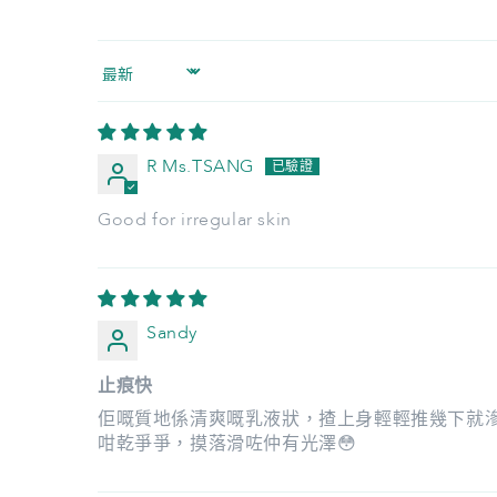
Sort by
R Ms.TSANG
Good for irregular skin
Sandy
止痕快
佢嘅質地係清爽嘅乳液狀，揸上身輕輕推幾下就滲
咁乾爭爭，摸落滑咗仲有光澤😳