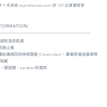
年 9 月來自 tryandreview.com 的 103 位真實用家
FORMATION:
敏感和濕疹肌膚
迅速止痕
膚結構相同的神經酰胺 (Ceramides)， 顯著修復皮膚屏障
不粘膩
、類固醇、paraben防腐劑