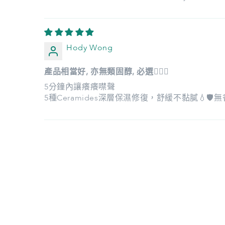
Hody Wong
產品相當好, 亦無類固醇, 必選🤸🏻‍♀️
5分鐘內讓癢癢噤聲
5種Ceramides深層保濕修復，舒緩不黏膩💧🛡️無