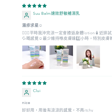
Suu Balm速效舒敏補濕乳
濕疹求星☺️
💁🏻‍♀️平時我沖完涼一定會揸返身體lotion🧴近
💦嘅感覺☺️最少維持喺皮膚達2️⃣小時，特
Clui
nice
好好用，用後有涼涼的感覺，不再itchy