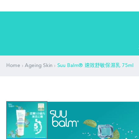
跳至內
容
›
›
Home
Ageing Skin
Suu Balm® 速效舒敏保濕乳 75ml
略過產
品資訊