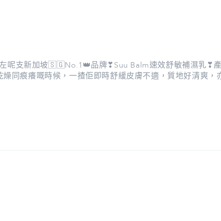
排試左呢支新加坡🇸🇬No.1👑品牌❣︎Suu Balm速效舒敏補濕乳
別皮膚乾燥同痕癢嘅時候，一揸佢即時舒緩皮膚不適，質地好清爽