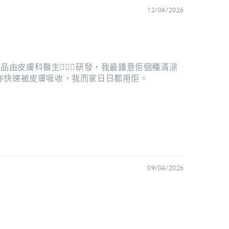
12/04/2026
❣︎產品由皮膚科醫生👩🏻‍⚕️研發，我最鍾意佢個種清涼
，亦快速被皮膚吸收，我而家日日都用佢。
09/04/2026