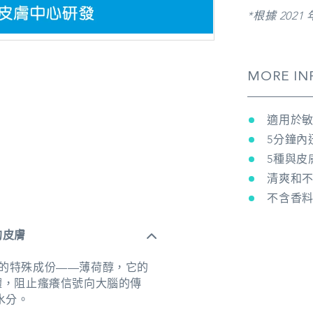
*根據 2021 
MORE IN
適用於
5分鐘內
5種與皮
清爽和
不含香料
的皮膚
止痕的特殊成份——薄荷醇，它的
體，阻止瘙癢信號向大腦的傳
水分。