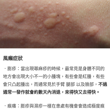
風癩症狀
．膨疹：當出現蕁麻疹的時候，最常見是身體不同的
地方會出現大小不一的小腫塊，有些會是紅腫，有些
會只凸起腫出，而通常見於手臂 腿部 以及臉部，
不過
通常一發作就會約數天內消退，來得快又去得快。
．痕癢：膨疹與濕疹一樣在患處有機會會造成極度痕