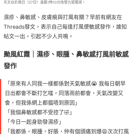
天文台於周日（27日）凌晨1時10分改發九號風球。
濕疹、鼻敏感、皮膚痕與打風有關？早前有網友在
Threads發文，表示自己每逢打風便敏感發作，誰知
帖文一出，引起不少人共鳴。
颱風紅霞｜濕疹、眼腫、鼻敏感打風前敏感
發作
「原來有人同我一樣都係對天氣敏感😭 我每日朝早
日出都會不斷打乞嗤，同落雨前都會，天氣改變又
會，但我係網上都揾唔到原因」
「我個鼻敏感都不受控了🤣」
「今日一起身勁發濕疹」
「我都係，眼腫，好脹，仲有個頭痛到爆😩次次打風