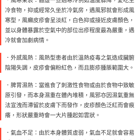
．風寒束表：體虛一旦遇寒冷例如溫度驟降，愛吃生
冷食物，抑或經常久坐於冷氣房，遇風邪就會形成風
寒型，風癩皮疹會呈淡紅，白色抑或接近皮膚顏色，
並以身體暴露於空氣中的部位出疹程度最為嚴重，遇
冷就會加劇病情。
．外感風熱：風熱型患者由於溫熱疫毒之氣造成臟腑
陰陽失調，皮疹會偏粉紅色，而且膨疹腫脹範圍大。
．脾胃濕熱：當進食了刺激性食物或由於食物中致敏
原引發，而本身濕重在體內堆積，風邪亦因濕氣重無
法宣洩而滯留於皮膚下而發作，皮疹顏色泛紅而會痕
癢，形狀嚴重時會一大片腫起如雲狀。
．氣血不足：由於本身體質虛弱，氣血不足就會容易