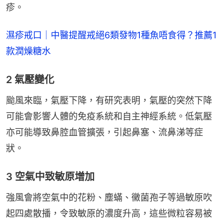
疹。
濕疹戒口｜中醫提醒戒絕6類發物1種魚唔食得？推薦1
款潤燥糖水
2 氣壓變化
颱風來臨，氣壓下降，有研究表明，氣壓的突然下降
可能會影響人體的免疫系統和自主神經系統。低氣壓
亦可能導致鼻腔血管擴張，引起鼻塞、流鼻涕等症
狀。
3 空氣中致敏原增加
強風會將空氣中的花粉、塵蟎、黴菌孢子等過敏原吹
起四處散播，令致敏原的濃度升高，這些微粒容易被