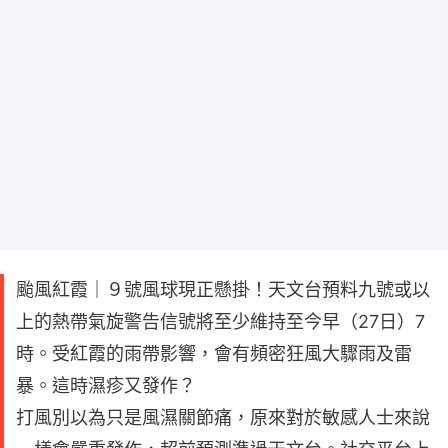
颱風紅霞｜９號風球現正懸掛！天文台預料九號或以
上的熱帶氣旋警告信號將至少維持至今早（27日）7
時。受紅霞的雨帶影響，會有頻密狂風大驟雨及雷
暴。這時濕疹又發作？
打風別以為只是風濕關節痛，原來對於敏感人士來說