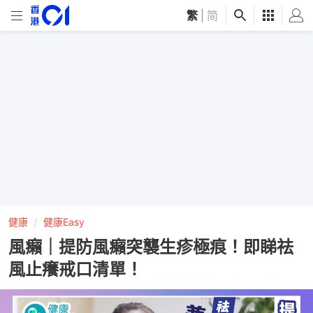
繁
|
简
健康
健康Easy
風癩｜提防風癩突襲生疹極痕！即睇祛
風止癢戒口清單！