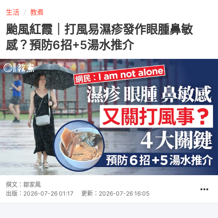
生活
教煮
颱風紅霞｜打風易濕疹發作眼腫鼻敏
感？預防6招+5湯水推介
撰文：
鄒家鳳
出版：
2026-07-26 01:17
更新：
2026-07-26 16:05