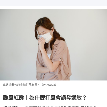
鼻敏感發作原來與打風有關。（PhotoAC）
颱風紅霞｜為什麼打風會誘發過敏？