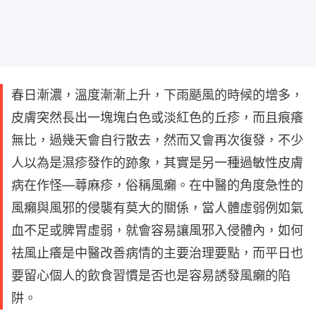
春日漸濃，溫度漸漸上升，下雨颳風的時候的增多，
皮膚突然長出一塊塊白色或淡紅色的丘疹，而且痕癢
無比，過幾天會自行散去，然而又會再次復發，不少
人以為是濕疹發作的跡象，其實是另一種過敏性皮膚
病在作怪—蕁麻疹，俗稱風癩。在中醫的角度急性的
風癩與風邪的侵襲有莫大的關係，當人體虛弱例如氣
血不足或脾胃虛弱，就會容易讓風邪入侵體內，如何
祛風止癢是中醫改善病情的主要治理要點，而平日也
要留心個人的飲食習慣是否也是容易誘發風癩的陷
阱。