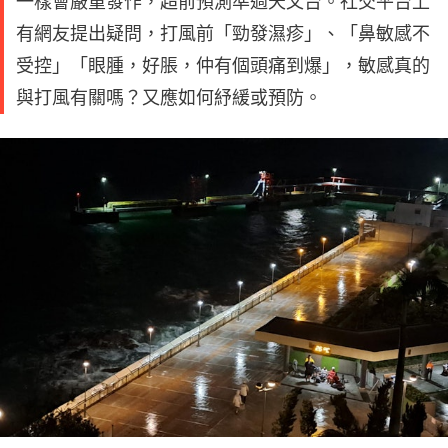
一樣會嚴重發作，超前預測準過天文台。社交平台上
有網友提出疑問，打風前「勁發濕疹」、「鼻敏感不
受控」「眼腫，好脹，仲有個頭痛到爆」，敏感真的
與打風有關嗎？又應如何紓緩或預防。