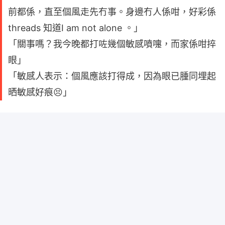
前都係，直至個風走先冇事。身邊冇人係咁，好彩係
threads 知道I am not alone 。」
「關事嗎？我今晚都打咗幾個敏感噴嚏，而家係咁捽
眼」
「敏感人表示：個風應該打得成，因為眼已腫同埋起
晒敏感好痕😣」