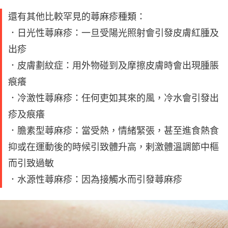
還有其他比較罕見的蕁麻疹種類：
．日光性蕁麻疹：一旦受陽光照射會引發皮膚紅腫及
出疹
．皮膚劃紋症：用外物碰到及摩擦皮膚時會出現腫脹
痕癢
．冷激性蕁麻疹：任何吏如其來的風，冷水會引發出
疹及痕癢
．膽素型蕁麻疹：當受熱，情緒緊張，甚至進食熱食
抑或在運動後的時候引致體升高，剌激體溫調節中樞
而引致過敏
．水源性蕁麻疹：因為接觸水而引發蕁麻疹