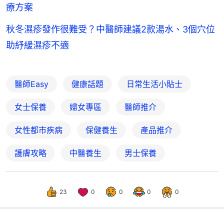
療方案
秋冬濕疹發作很難受？中醫師建議2款湯水、3個穴位
助紓緩濕疹不適
醫師Easy
健康話題
日常生活小貼士
女士保養
婦女專區
醫師推介
女性都市疾病
保健養生
產品推介
護膚攻略
中醫養生
男士保養
23
0
0
0
0