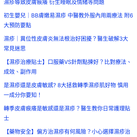
濕疹導致皮膚痕癢 衍生睡眠及情緒等問題
初生嬰兒｜BB膚嫩易濕疹 中醫教外服內用兩療法 附6
大預防要點
濕疹｜異位性皮膚炎無法根治好困擾？醫生破解3大
常見迷思
【濕疹治療貼士】口服藥VS針劑點揀好？比對療法、
成效、副作用
是濕疹還是皮膚敏感? 8大拯救轉季濕疹肌好物 慎用
一成分你要知！
轉季皮膚痕癢是敏感還是濕疹？醫生教你日常護理貼
士
【藥物安全】偏方治濕疹有何風險？小心選擇濕疹治