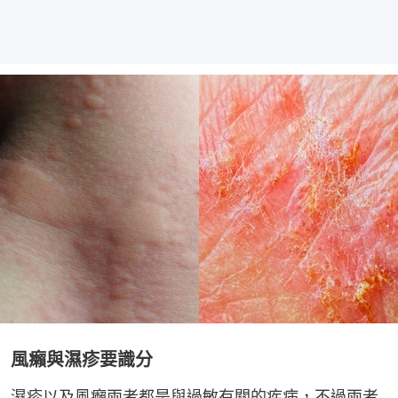
風癩與濕疹要識分
濕疹以及風癩兩者都是與過敏有關的疾病，不過兩者