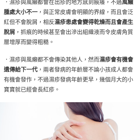
．濕疹與風癩都會在出疹的地方感到痕癢，不過
風癩
腫處大小不一
，與正常皮膚會明顯的界線，而且會泛
紅但不會脫屑，相反
濕疹患處會變得乾燥而且會產生
脫屑
，抓痕的時候甚至會出滲出組織液而令皮膚角質
層增厚而變得粗糙。
．濕疹與風癩都不會傳染其他人，然而
濕疹會有機會
遺傳給下一代
，兩者發病的年齡層不論小孩成人都會
有機會發作，不過濕疹發病年齡更早，幾個月大的小
寶寶就已經會長紅疹。