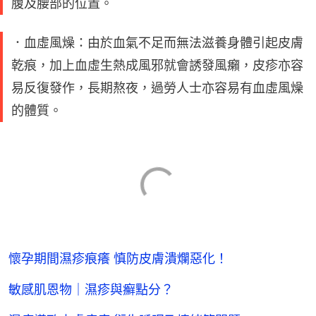
腹及腰部的位置。
．血虛風燥：由於血氣不足而無法滋養身體引起皮膚
乾痕，加上血虛生熱成風邪就會誘發風癩，皮疹亦容
易反復發作，長期熬夜，過勞人士亦容易有血虛風燥
的體質。
懷孕期間濕疹痕癢 慎防皮膚潰爛惡化！
敏感肌恩物｜濕疹與癬點分？