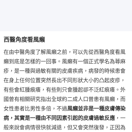
西醫角度看風癩
在由中醫角度了解風癩之前，可以先從西醫角度看風
癩到底是怎樣的一回事。風癩有一個正式學名為蕁麻
疹，是一種與過敏有關的皮膚疾病，病發的時候患會
在身上任何位置突然長出不同形狀大小的凸起皮疹，
有些會紅腫痕癢，有些則只會腫起卻不泛紅痕癢。外
國曾有相關研究指出全球約二成人口曾患有風癩，而
女性患者比男性多倍，不過
風癩並非是一種皮膚傳染
病，其實是一種由不同因素引起的皮膚過敏反應
，一
般來說會病情很快就減退，但又會突然復發，正因為