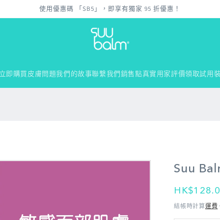
使用優惠碼 「SB5」，即享有獨家 95 折優惠！
立即購買
皮膚問題
我們的故事
聯繫我們
銷售點
真實用家評價
領取試用
Suu 
定
HK$128.
價
結帳時計算
運費