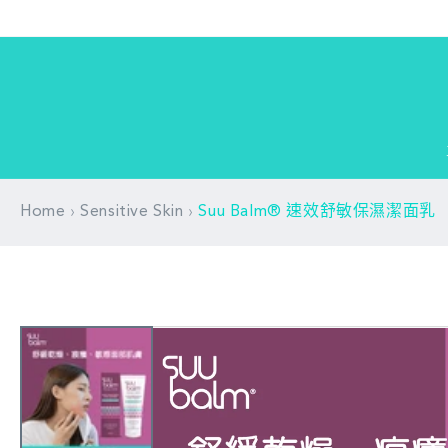
跳至內
容
›
›
Home
Sensitive Skin
Suu Balm® 速效舒敏保濕潔面乳
略過產
品資訊