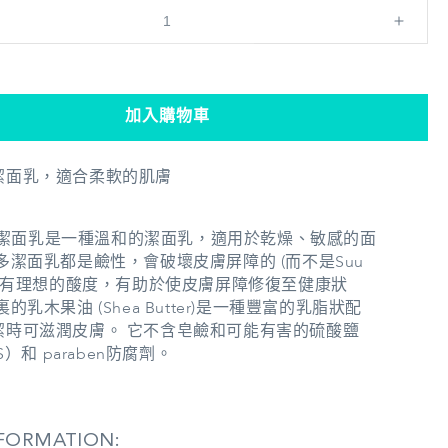
Suu
Balm
速
效
加入購物車
舒
敏
潔面乳，適合柔軟的肌膚
保
濕
潔
lm™潔面乳是一種溫和的潔面乳，適用於乾燥、敏感的面
面
多潔面乳都是鹼性，會破壞皮膚屏障的 (而不是Suu
它具有理想的酸度，有助於使皮膚屏障修復至健康狀
乳
的乳木果油 (Shea Butter)是一種豐富的乳脂狀配
數
潔時可滋潤皮膚。 它不含皂鹼和可能有害的硫酸鹽
量
S）和 paraben防腐劑。
增
加
FORMATION: