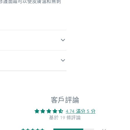
效舒敏修護面霜可以使皮膚溫和無刺
客戶評論
4.74 滿分 5 分
基於 19 條評論