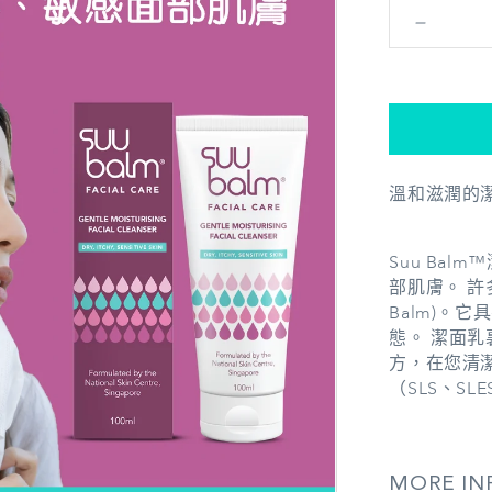
Suu
Balm®
速
效
舒
敏
溫和滋潤的
保
濕
潔
Suu Ba
面
部肌膚。 許
Balm)。
乳
態。 潔面乳裏
數
方，在您清
量
（SLS、SLE
減
少
MORE IN