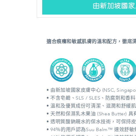
在
強
制
回
適合痕癢和敏感肌膚的溫和配方，徹底
應
中
開
啟
多
媒
體
檔
案
• 由新加坡國家皮膚中心 (NSC, Singapo
1
• 不含皂鹼、SLS / SLES、防腐劑和香
• 溫和及優質成份可清潔、滋潤和舒緩
• 天然和保濕乳木果油 (Shea Butter
• 透明質酸鈉親水的保水技術，可保持
• 94％的用戶認為Suu Balm™ 速效