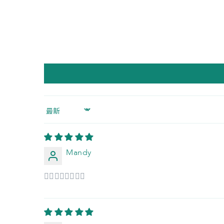
Sort by
Mandy
👍🏻👍🏻👍🏻👍🏻