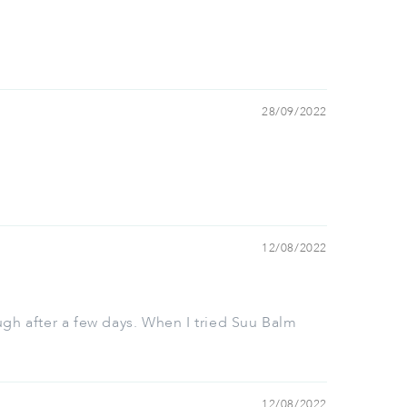
28/09/2022
12/08/2022
ough after a few days. When I tried Suu Balm
12/08/2022