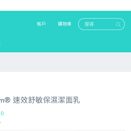
購
登
物
帳戶
購物車
入
車
裝
Balm® 速效舒敏保濕潔面乳
00
。