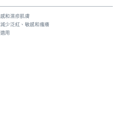
敏感和濕疹肌膚
內減少泛紅、敏感和瘙癢
紀適用