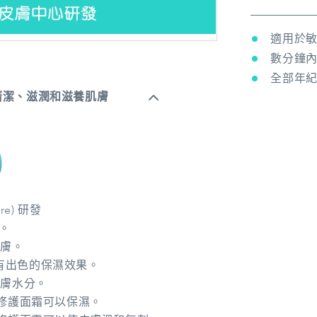
適用於
數分鐘
全部年
清潔、滋潤和滋養肌膚
re) 研發
料。
肌膚。
) 具有出色的保濕效果。
皮膚水分。
舒敏修護面霜可以保濕。