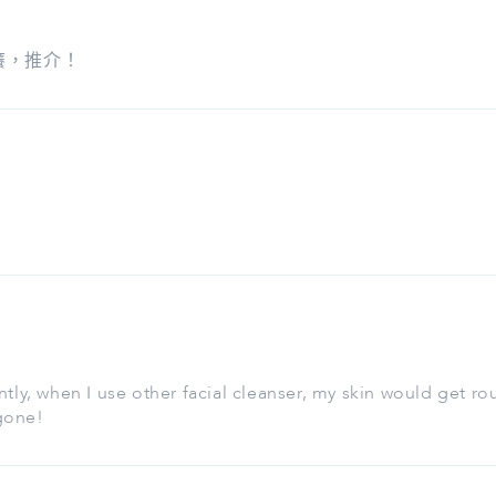
癢，推介！
ently, when I use other facial cleanser, my skin would get r
 gone!