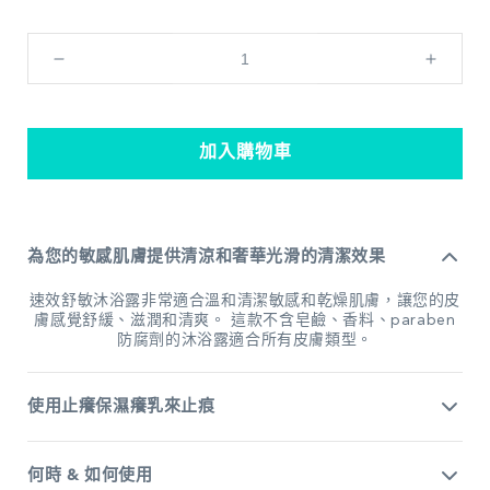
Vytle™
Vytle
溫
溫
和
和
保
保
加入購物車
濕
濕
潔
潔
面
面
為您的敏感肌膚提供清涼和奢華光滑的清潔效果
乳
乳
100ml
100ml
速效舒敏沐浴露非常適合溫和清潔敏感和乾燥肌膚，讓您的皮
數
數
膚感覺舒緩、滋潤和清爽。 這款不含皂鹼、香料、paraben
防腐劑的沐浴露適合所有皮膚類型。
量
量
減
增
少
加
使用止癢保濕癢乳來止痕
何時 & 如何使用