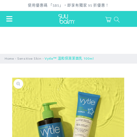
跳至內
使用優惠碼 「SB5」，即享有獨家 95 折優惠！
容
購
物
登
車
入
›
›
Home
Sensitive Skin
Vytle™ 溫和保濕潔面乳 100ml
略過產
品資訊