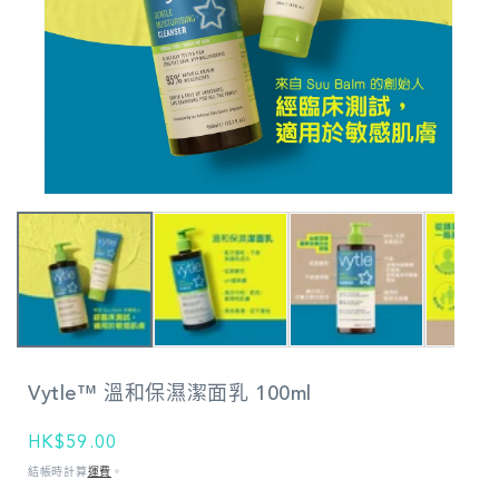
在
強
制
回
應
中
開
啟
多
Vytle™ 溫和保濕潔面乳 100ml
媒
體
檔
定
HK$59.00
案
價
結帳時計算
運費
。
1