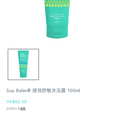
在
強
制
回
應
中
開
啟
多
Suu Balm® 速效舒敏沐浴露 100ml
媒
體
檔
定
HK$60.00
案
價
結帳時計算
運費
。
1