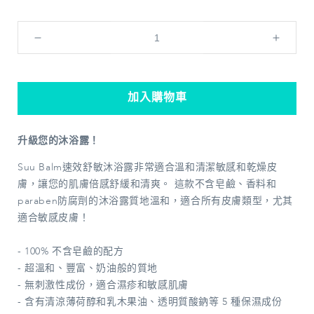
Suu
Suu
Balm®
Balm
速
速
效
效
加入購物車
舒
舒
敏
敏
升級您的沐浴露！
沐
沐
Suu Balm速效舒敏沐浴露非常適合溫和清潔敏感和乾燥皮
浴
浴
膚，讓您的肌膚倍感舒緩和清爽。 這款不含皂鹼、香料和
露
露
100ml
100ml
paraben防腐劑的沐浴露質地溫和，適合所有皮膚類型，尤其
適合敏感皮膚！
數
數
量
量
- 100% 不含皂鹼的配方
減
增
- 超溫和、豐富、奶油般的質地
少
加
- 無刺激性成份，適合濕疹和敏感肌膚
- 含有清涼薄荷醇和乳木果油、透明質酸鈉等 5 種保濕成份