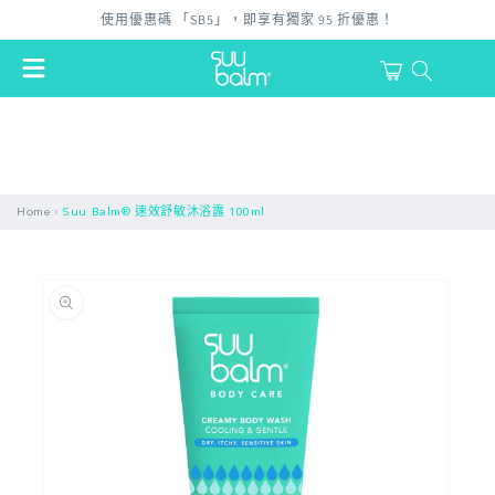
跳至內
使用優惠碼 「SB5」，即享有獨家 95 折優惠！
容
購
物
登
車
入
›
Home
Suu Balm® 速效舒敏沐浴露 100ml
略過產
品資訊