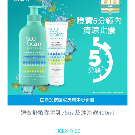
速效舒敏保濕乳75ml及沐浴露420ml
HK$248.00