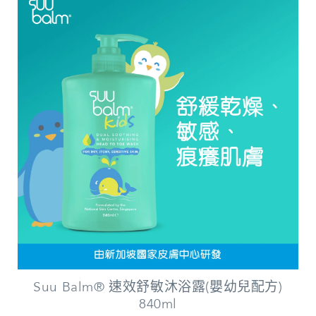
Suu Balm® 速效舒敏沐浴露(嬰幼兒配方)
840ml