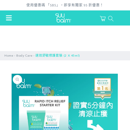
跳至內
使用優惠碼 「SB5」，即享有獨家 95 折優惠！
容
購
物
登
車
入
›
›
Home
Body Care
速效舒敏修護套裝 (2 X 45ml)
略過產
品資訊