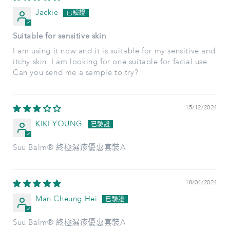
Jackie
Suitable for sensitive skin
I am using it now and it is suitable for my sensitive and
itchy skin. I am looking for one suitable for facial use.
Can you send me a sample to try?
15/12/2024
KIKI YOUNG
Suu Balm® 終極濕疹優惠套裝A
18/04/2024
Man Cheung Hei
Suu Balm® 終極濕疹優惠套裝A