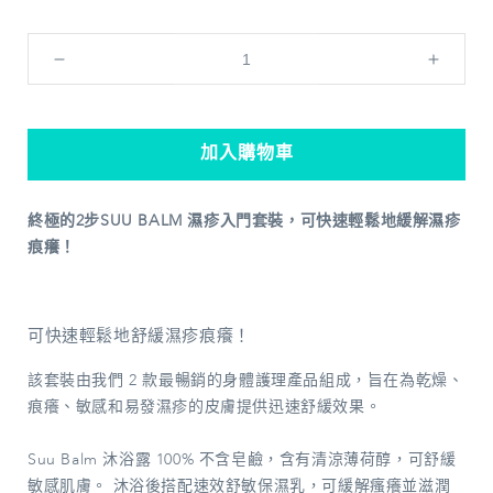
速
速
效
效
舒
舒
加入購物車
敏
敏
修
修
護
護
終極的2步SUU BALM 濕疹入門套裝，可快速輕鬆地緩解濕疹
套
套
痕癢！
裝
裝
(2
(2
x
x
可快速輕鬆地舒緩濕疹痕癢！
45ml)
45ml)
數
數
該套裝由我們 2 款最暢銷的身體護理產品組成，旨在為乾燥、
量
量
痕癢、敏感和易發濕疹的皮膚提供迅速舒緩效果。
減
增
少
加
Suu Balm 沐浴露 100% 不含皂鹼，含有清涼薄荷醇，可舒緩
敏感肌膚。 沐浴後搭配速效舒敏保濕乳，可緩解瘙癢並滋潤