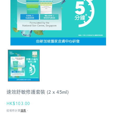
在
強
制
回
應
中
開
啟
多
速效舒敏修護套裝 (2 x 45ml)
媒
體
檔
定
HK$103.00
案
價
結帳時計算
運費
。
1