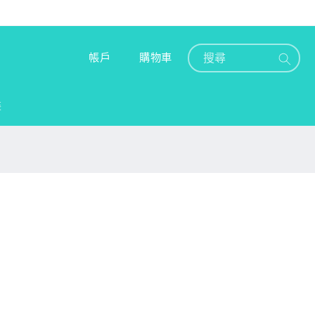
購
登
物
帳戶
購物車
入
車
裝