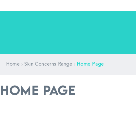
跳至內
容
›
›
Home
Skin Concerns Range
Home Page
商
Home page
品
系